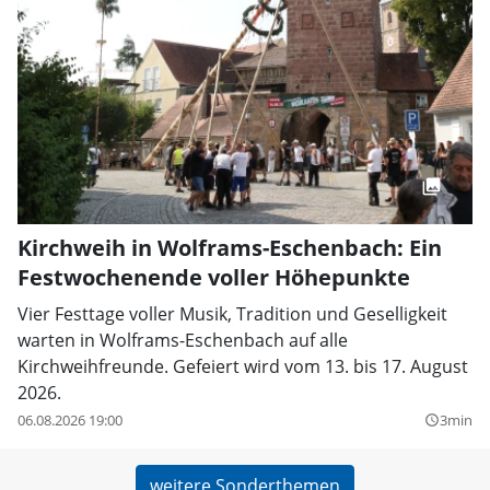
Kirchweih in Wolframs-Eschenbach: Ein
Festwochenende voller Höhepunkte
Vier Festtage voller Musik, Tradition und Geselligkeit
warten in Wolframs-Eschenbach auf alle
Kirchweihfreunde. Gefeiert wird vom 13. bis 17. August
2026.
06.08.2026 19:00
3min
query_builder
weitere Sonderthemen