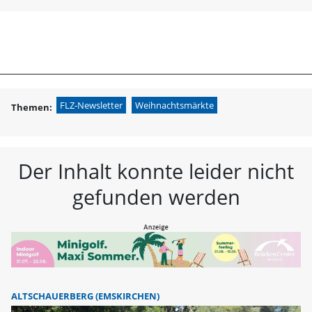
menu
search
FLZ Fränkische L
FLZ-Newsletter
Weihnachtsmärkte
Themen:
Der Inhalt konnte leider nicht
gefunden werden
ALTSCHAUERBERG (EMSKIRCHEN)