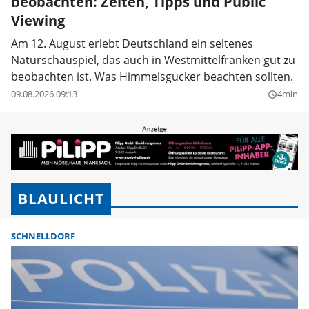
beobachten: Zeiten, Tipps und Public
Viewing
Am 12. August erlebt Deutschland ein seltenes
Naturschauspiel, das auch in Westmittelfranken gut zu
beobachten ist. Was Himmelsgucker beachten sollten.
09.08.2026 09:13
4min
query_builder
BLAULICHT
SCHNELLDORF