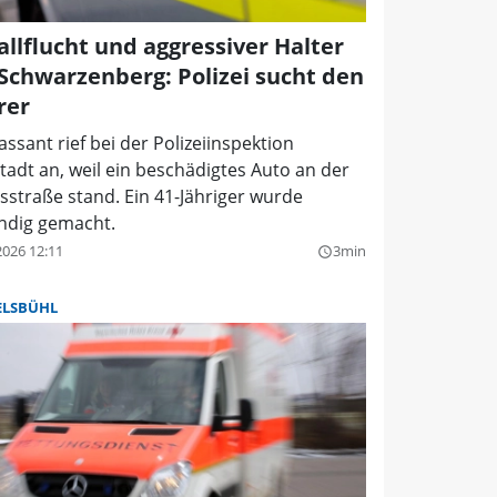
allflucht und aggressiver Halter
 Schwarzenberg: Polizei sucht den
rer
assant rief bei der Polizeiinspektion
adt an, weil ein beschädigtes Auto an der
sstraße stand. Ein 41-Jähriger wurde
indig gemacht.
2026 12:11
3min
query_builder
ELSBÜHL