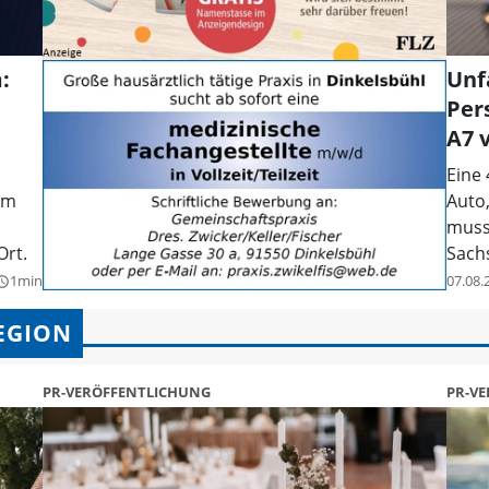
:
Unf
Per
A7 v
Eine 
am
Auto,
muss
Ort.
Sach
1min
07.08.
y_builder
EGION
PR-VERÖFFENTLICHUNG
PR-V