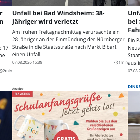
r
Unfall bei Bad Windsheim: 38-
Unf
en
Jähriger wird verletzt
bei
Fah
Am frühen Freitagnachmittag verursachte ein
28-Jähriger an der Einmündung der Nürnberger
Ein P
Straße in die Staatsstraße nach Markt Bibart
b 17
Neust
einen Unfall.
ine
Staat
07.08.2026 15:38
1min
ausf
query_builder
2min
07.08.
y_builder
DINK