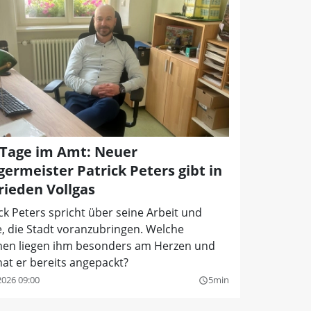
 Tage im Amt: Neuer
germeister Patrick Peters gibt in
rieden Vollgas
ck Peters spricht über seine Arbeit und
, die Stadt voranzubringen. Welche
en liegen ihm besonders am Herzen und
at er bereits angepackt?
2026 09:00
5min
query_builder