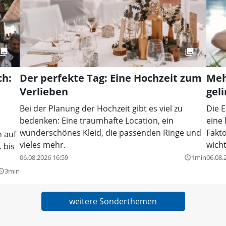
ch:
Der perfekte Tag: Eine Hochzeit zum
Meh
Verlieben
gel
Bei der Planung der Hochzeit gibt es viel zu
Die E
bedenken: Eine traumhafte Location, ein
eine 
wunderschönes Kleid, die passenden Ringe und
Fakto
h auf
vieles mehr.
wicht
 bis
06.08.2026 16:59
1min
06.08.
query_builder
3min
y_builder
weitere Sonderthemen