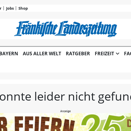
r
Jobs
Shop
FLZ Fränkische Landes
expand_more
BAYERN
AUS ALLER WELT
RATGEBER
FREIZEIT
FA
konnte leider nicht gef