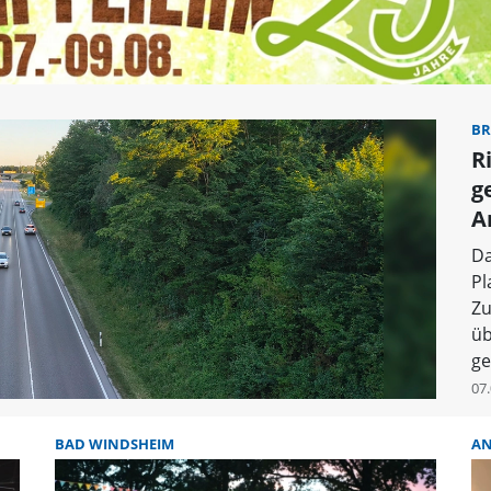
BR
R
g
A
Da
Pl
Zu
üb
ge
07.
BAD WINDSHEIM
AN