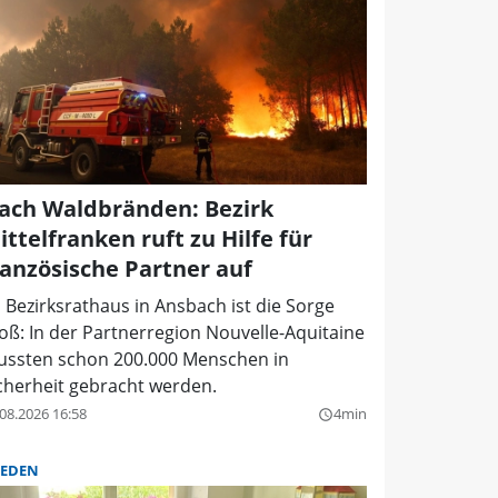
ach Waldbränden: Bezirk
ittelfranken ruft zu Hilfe für
ranzösische Partner auf
 Bezirksrathaus in Ansbach ist die Sorge
oß: In der Partnerregion Nouvelle-Aquitaine
ssten schon 200.000 Menschen in
cherheit gebracht werden.
08.2026 16:58
4min
query_builder
IEDEN