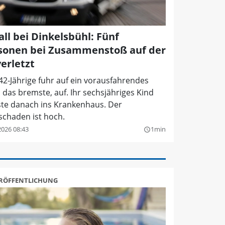
all bei Dinkelsbühl: Fünf
sonen bei Zusammenstoß auf der
erletzt
42-Jährige fuhr auf ein vorausfahrendes
 das bremste, auf. Ihr sechsjähriges Kind
te danach ins Krankenhaus. Der
schaden ist hoch.
2026 08:43
1min
query_builder
ERÖFFENTLICHUNG