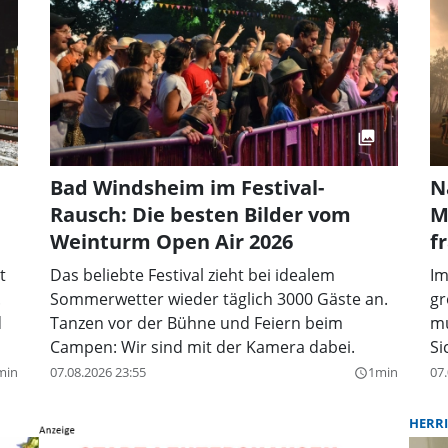
Bad Windsheim im Festival-
N
Rausch: Die besten Bilder vom
M
Weinturm Open Air 2026
f
t
Das beliebte Festival zieht bei idealem
Im
.
Sommerwetter wieder täglich 3000 Gäste an.
gr
d
Tanzen vor der Bühne und Feiern beim
mu
Campen: Wir sind mit der Kamera dabei.
Si
min
07.08.2026 23:55
1min
07.
query_builder
HERR