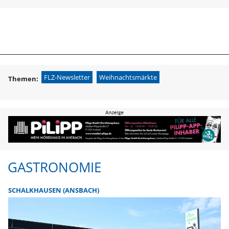
menu
search
Gastronomie & Ge
FLZ-Newsletter
Weihnachtsmärkte
Themen:
GASTRONOMIE
SCHALKHAUSEN (ANSBACH)