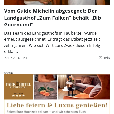
Vom Guide Michelin abgesegnet: Der
Landgasthof „Zum Falken“ behält „Bib
Gourmand”
Das Team des Landgasthofs in Tauberzell wurde
erneut ausgezeichnet. Er trägt das Etikett jetzt seit
zehn Jahren. Wie sich Wirt Lars Zwick diesen Erfolg
erklärt.
27.07.2026 07:06
5min
query_builder