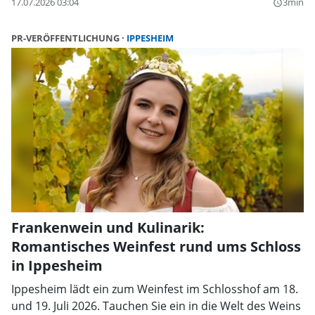
17.07.2026 03:04
3min
query_builder
PR-VERÖFFENTLICHUNG
IPPESHEIM
Frankenwein und Kulinarik:
Romantisches Weinfest rund ums Schloss
in Ippesheim
Ippesheim lädt ein zum Weinfest im Schlosshof am 18.
und 19. Juli 2026. Tauchen Sie ein in die Welt des Weins