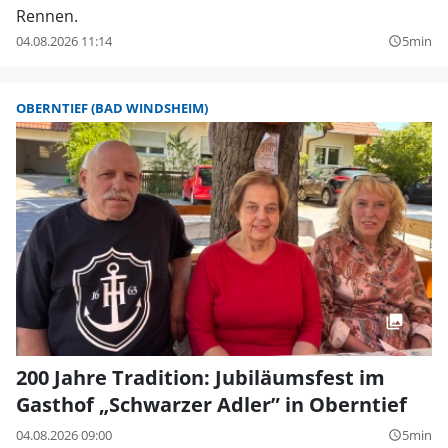
Rennen.
04.08.2026 11:14
5min
query_builder
OBERNTIEF (BAD WINDSHEIM)
200 Jahre Tradition: Jubiläumsfest im
Gasthof „Schwarzer Adler” in Oberntief
04.08.2026 09:00
5min
query_builder