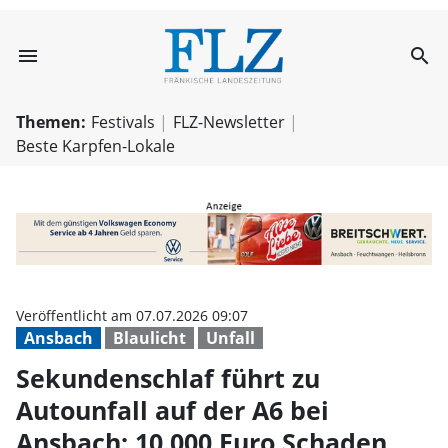
menu
search
Sekundenschlaf f
Themen:
Festivals
FLZ-Newsletter
Beste Karpfen-Lokale
Veröffentlicht am 07.07.2026 09:07
Ansbach
Blaulicht
Unfall
Sekundenschlaf führt zu
Autounfall auf der A6 bei
Ansbach: 10.000 Euro Schaden