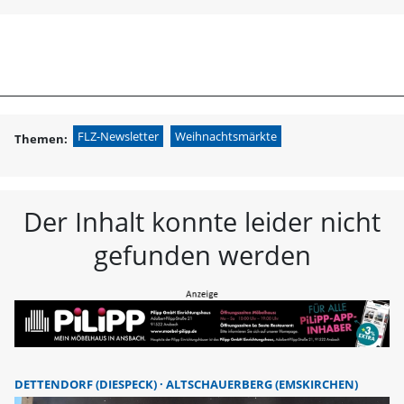
menu
search
FLZ Fränkische L
FLZ-Newsletter
Weihnachtsmärkte
Themen:
Der Inhalt konnte leider nicht
gefunden werden
DETTENDORF (DIESPECK)
ALTSCHAUERBERG (EMSKIRCHEN)